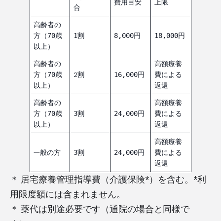
費用目安
上限
合
高齢者の
方（70歳
1割
8,000円
18,000円
以上）
高齢者の
高額療養
2
方（70歳
割
16,000円
費による
以上）
返還
高齢者の
高額療養
方（70歳
3割
24,000円
費による
以上）
返還
高額療養
一
般の方
3割
24,000円
費による
返還
＊ 居宅療養管理指導費（介護保険*）を含む。*利
用限度額には含まれません。
＊ 薬代は別途必要です（通院の場合と同様で