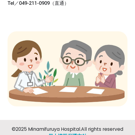
Tel／049-211-0909（直通）
©︎2025 Minamifuruya Hospital.All rights reserved