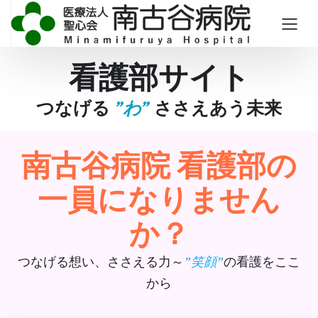
看護部サイト
つなげる
”わ”
ささえあう未来
南古谷病院 看護部の
一員になりません
か？
つなげる想い、ささえる力～
の看護をここ
”
笑顔
”
から