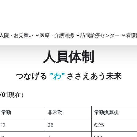
入院・お見舞い
医療・介護連携
訪問診療センター
看護
人員体制
つなげる
”わ”
ささえあう未来
/01現在）
常勤
非常勤
常勤換算後
12
36
6.25